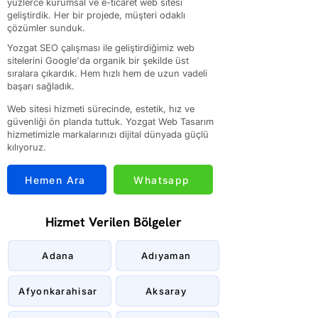
yüzlerce kurumsal ve e-ticaret web sitesi
geliştirdik. Her bir projede, müşteri odaklı
çözümler sunduk.
Yozgat SEO çalışması ile geliştirdiğimiz web
sitelerini Google'da organik bir şekilde üst
sıralara çıkardık. Hem hızlı hem de uzun vadeli
başarı sağladık.
Web sitesi hizmeti sürecinde, estetik, hız ve
güvenliği ön planda tuttuk. Yozgat Web Tasarım
hizmetimizle markalarınızı dijital dünyada güçlü
kılıyoruz.
Hemen Ara
Whatsapp
Hizmet Verilen Bölgeler
Adana
Adıyaman
Afyonkarahisar
Aksaray