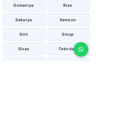
Osmaniye
Rize
Sakarya
Samsun
Siirt
Sinop
Sivas
Tekirdağ
Tokat
Trabzon
Tunceli
Uşak
Van
Yalova
Yozgat
Zonguldak
Çanakkale
Çankırı