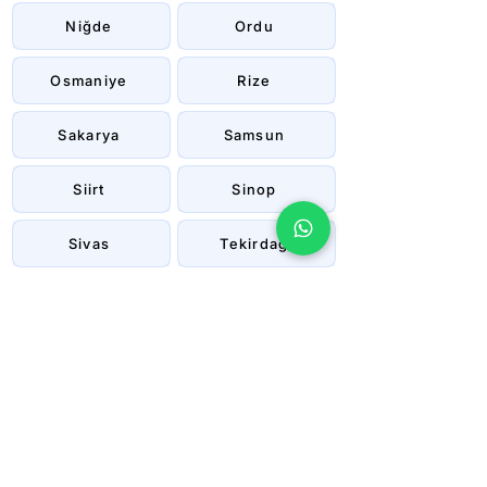
Niğde
Ordu
Osmaniye
Rize
Sakarya
Samsun
Siirt
Sinop
Sivas
Tekirdağ
Tokat
Trabzon
Tunceli
Uşak
Van
Yalova
Yozgat
Zonguldak