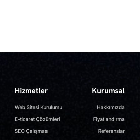
Hizmetler
Kurumsal
Web Sitesi Kurulumu
Hakkımızda
E-ticaret Çözümleri
Fiyatlandırma
SEO Çalışması
Referanslar