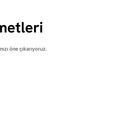
metleri
anızı öne çıkarıyoruz.
.