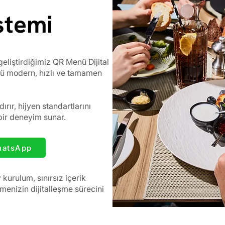
stemi
geliştirdiğimiz QR Menü Dijital
ü modern, hızlı ve tamamen
ırır, hijyen standartlarını
bir deneyim sunar.
atsApp
kurulum, sınırsız içerik
tmenizin dijitalleşme sürecini