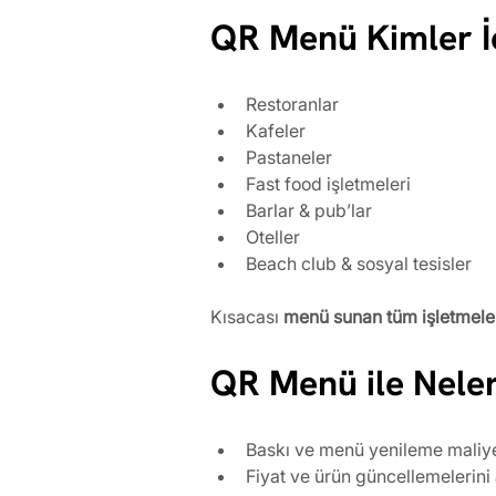
QR Menü Kimler İ
Restoranlar
Kafeler
Pastaneler
Fast food işletmeleri
Barlar & pub’lar
Oteller
Beach club & sosyal tesisler
Kısacası 
menü sunan tüm işletmele
QR Menü ile Neler
Baskı ve menü yenileme maliye
Fiyat ve ürün güncellemelerini