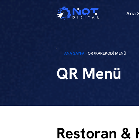
Ana 
ANA SAYFA
- QR (KAREKOD) MENÜ
QR Menü
Restoran & 