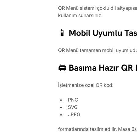
QR Menü sistemi çoklu dil altyapısın
kullanım sunarsınız.
📱 Mobil Uyumlu Ta
QR Menü tamamen mobil uyumludur. T
🖨️ Basıma Hazır QR
İşletmenize özel QR kod:
PNG
SVG
JPEG
formatlarında teslim edilir. Masa üs