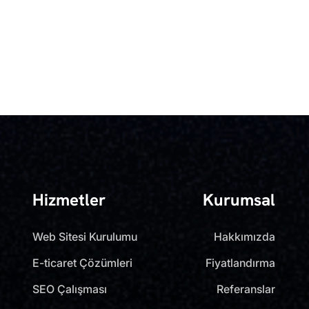
Hizmetler
Kurumsal
Web Sitesi Kurulumu
Hakkımızda
E-ticaret Çözümleri
Fiyatlandırma
SEO Çalışması
Referanslar