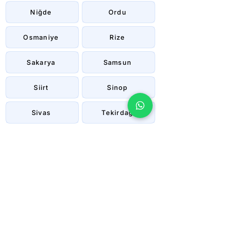
Niğde
Ordu
Osmaniye
Rize
Sakarya
Samsun
Siirt
Sinop
Sivas
Tekirdağ
Tokat
Trabzon
Tunceli
Uşak
Van
Yalova
Yozgat
Zonguldak