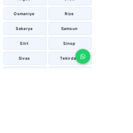
Osmaniye
Rize
Sakarya
Samsun
Siirt
Sinop
Sivas
Tekirdağ
Tokat
Trabzon
Tunceli
Uşak
Van
Yalova
Yozgat
Zonguldak
Çanakkale
Çankırı