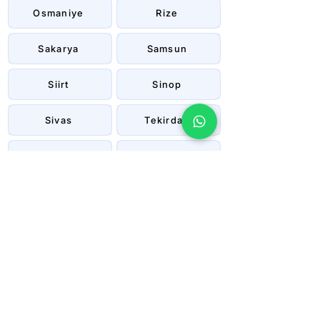
Osmaniye
Rize
Sakarya
Samsun
Siirt
Sinop
Sivas
Tekirdağ
Tokat
Trabzon
Tunceli
Uşak
Van
Yalova
Yozgat
Zonguldak
Çanakkale
Çankırı