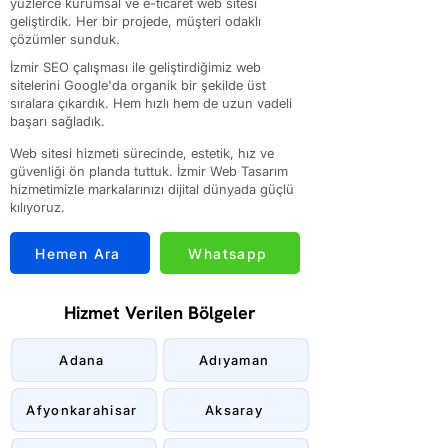
yüzlerce kurumsal ve e-ticaret web sitesi
geliştirdik. Her bir projede, müşteri odaklı
çözümler sunduk.
İzmir SEO çalışması ile geliştirdiğimiz web
sitelerini Google'da organik bir şekilde üst
sıralara çıkardık. Hem hızlı hem de uzun vadeli
başarı sağladık.
Web sitesi hizmeti sürecinde, estetik, hız ve
güvenliği ön planda tuttuk. İzmir Web Tasarım
hizmetimizle markalarınızı dijital dünyada güçlü
kılıyoruz.
Hemen Ara
Whatsapp
Hizmet Verilen Bölgeler
Adana
Adıyaman
Afyonkarahisar
Aksaray