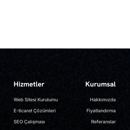
Hizmetler
Kurumsal
Web Sitesi Kurulumu
Hakkımızda
E-ticaret Çözümleri
Fiyatlandırma
SEO Çalışması
Referanslar