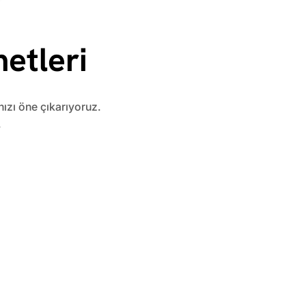
etleri
nızı öne çıkarıyoruz.
.