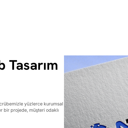
b Tasarım
tecrübemizle yüzlerce kurumsal
er bir projede, müşteri odaklı