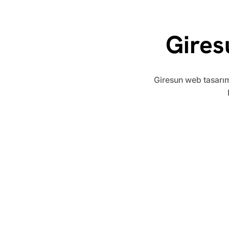
Gires
​Giresun web tasarım