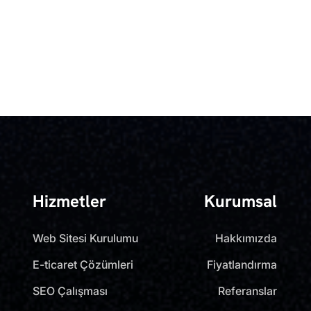
Hizmetler
Kurumsal
Web Sitesi Kurulumu
Hakkımızda
E-ticaret Çözümleri
Fiyatlandırma
SEO Çalışması
Referanslar