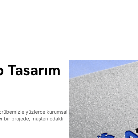
b Tasarım
ecrübemizle yüzlerce kurumsal
er bir projede, müşteri odaklı