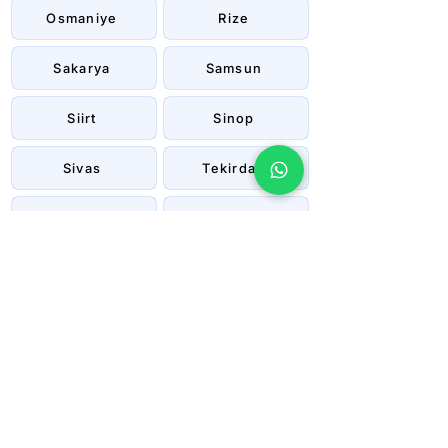
Osmaniye
Rize
Sakarya
Samsun
Siirt
Sinop
Sivas
Tekirdağ
Tokat
Trabzon
Tunceli
Uşak
Van
Yalova
Yozgat
Zonguldak
Çanakkale
Çankırı