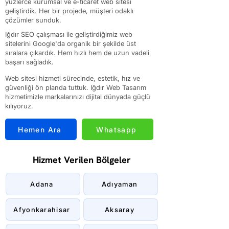
yüzlerce kurumsal ve e-ticaret web sitesi
geliştirdik. Her bir projede, müşteri odaklı
çözümler sunduk.
Iğdır SEO çalışması ile geliştirdiğimiz web
sitelerini Google'da organik bir şekilde üst
sıralara çıkardık. Hem hızlı hem de uzun vadeli
başarı sağladık.
Web sitesi hizmeti sürecinde, estetik, hız ve
güvenliği ön planda tuttuk. Iğdır Web Tasarım
hizmetimizle markalarınızı dijital dünyada güçlü
kılıyoruz.
Hemen Ara
Whatsapp
Hizmet Verilen Bölgeler
Adana
Adıyaman
Afyonkarahisar
Aksaray