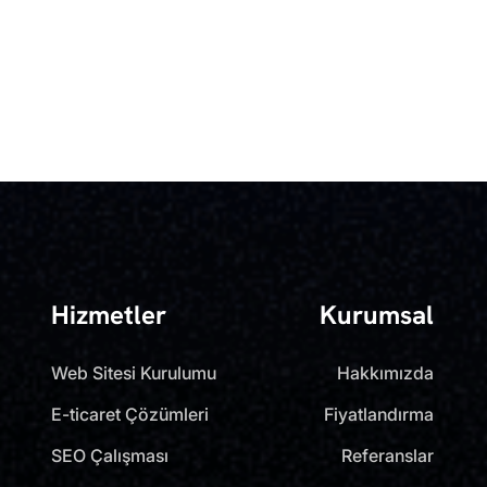
Hizmetler
Kurumsal
Web Sitesi Kurulumu
Hakkımızda
E-ticaret Çözümleri
Fiyatlandırma
SEO Çalışması
Referanslar