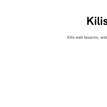
Kil
​Kilis web tasarımı, we