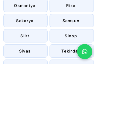
Osmaniye
Rize
Sakarya
Samsun
Siirt
Sinop
Sivas
Tekirdağ
Tokat
Trabzon
Tunceli
Uşak
Van
Yalova
Yozgat
Zonguldak
Çanakkale
Çankırı