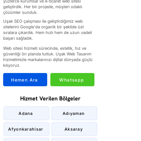
yüzlerce kurumsal ve e-ticaret web sitesi
geliştirdik. Her bir projede, müşteri odaklı
çözümler sunduk.
Uşak SEO çalışması ile geliştirdiğimiz web
sitelerini Google'da organik bir şekilde üst
sıralara çıkardık. Hem hızlı hem de uzun vadeli
başarı sağladık.
Web sitesi hizmeti sürecinde, estetik, hız ve
güvenliği ön planda tuttuk. Uşak Web Tasarım
hizmetimizle markalarınızı dijital dünyada güçlü
kılıyoruz.
Hemen Ara
Whatsapp
Hizmet Verilen Bölgeler
Adana
Adıyaman
Afyonkarahisar
Aksaray