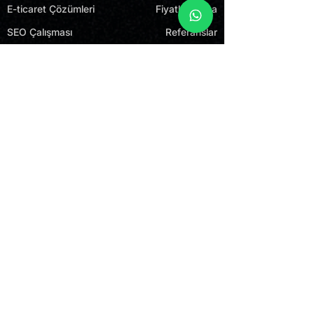
E-ticaret Çözümleri
Fiyatlandırma
SEO Çalışması
Referanslar
Reklam Danışmanlığı
Blog
QR Menü
İletişim
Wix E-ticaret Paketi
WhatsApp Link Oluşturucu
Bültenimize Abone Olun
Gönder
Sosyal Medyada Bizi Takip Edin!