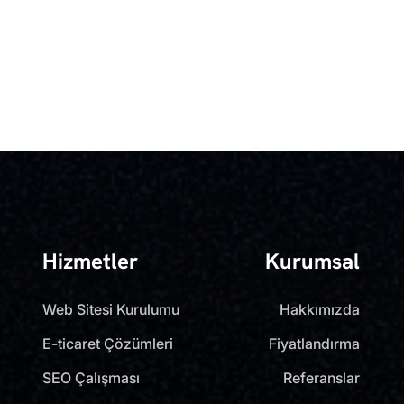
Hizmetler
Kurumsal
Web Sitesi Kurulumu
Hakkımızda
E-ticaret Çözümleri
Fiyatlandırma
SEO Çalışması
Referanslar