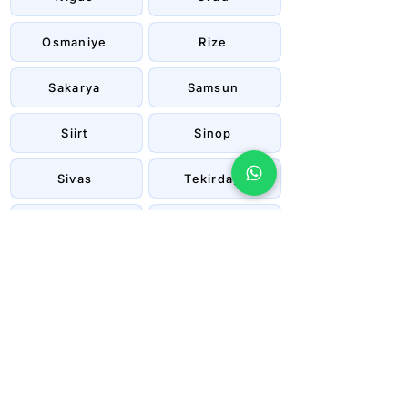
Osmaniye
Rize
Sakarya
Samsun
Siirt
Sinop
Sivas
Tekirdağ
Tokat
Trabzon
Tunceli
Uşak
Van
Yalova
Yozgat
Zonguldak
Çanakkale
Çankırı