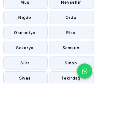
Muş
Nevşehir
Niğde
Ordu
Osmaniye
Rize
Sakarya
Samsun
Siirt
Sinop
Sivas
Tekirdağ
Tokat
Trabzon
Tunceli
Uşak
Van
Yalova