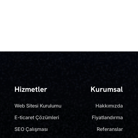
Hizmetler
Kurumsal
Web Sitesi Kurulumu
Hakkımızda
E-ticaret Çözümleri
Fiyatlandırma
SEO Çalışması
Referanslar