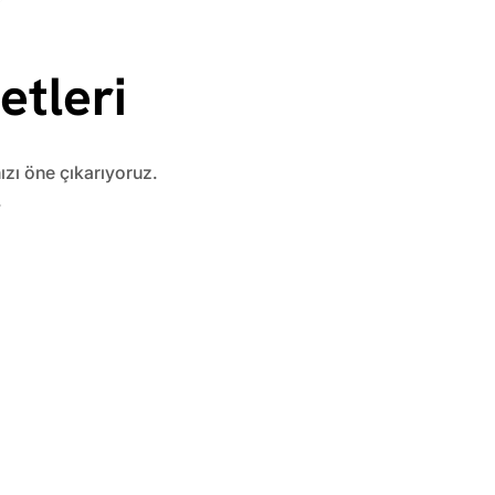
tleri
ızı öne çıkarıyoruz.
.