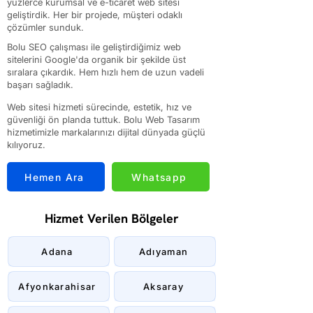
yüzlerce kurumsal ve e-ticaret web sitesi
geliştirdik. Her bir projede, müşteri odaklı
çözümler sunduk.
Bolu SEO çalışması ile geliştirdiğimiz web
sitelerini Google'da organik bir şekilde üst
sıralara çıkardık. Hem hızlı hem de uzun vadeli
başarı sağladık.
Web sitesi hizmeti sürecinde, estetik, hız ve
güvenliği ön planda tuttuk. Bolu Web Tasarım
hizmetimizle markalarınızı dijital dünyada güçlü
kılıyoruz.
Hemen Ara
Whatsapp
Hizmet Verilen Bölgeler
Adana
Adıyaman
Afyonkarahisar
Aksaray