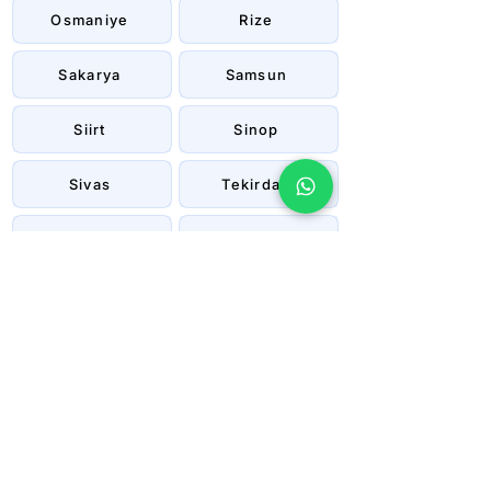
Osmaniye
Rize
Sakarya
Samsun
Siirt
Sinop
Sivas
Tekirdağ
Tokat
Trabzon
Tunceli
Uşak
Van
Yalova
Yozgat
Zonguldak
Çanakkale
Çankırı