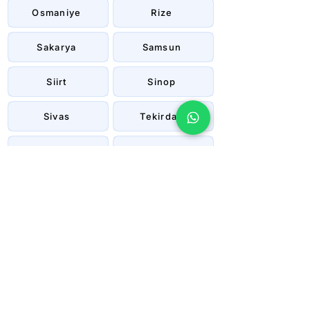
Osmaniye
Rize
Sakarya
Samsun
Siirt
Sinop
Sivas
Tekirdağ
Tokat
Trabzon
Tunceli
Uşak
Van
Yalova
Yozgat
Zonguldak
Çanakkale
Çankırı