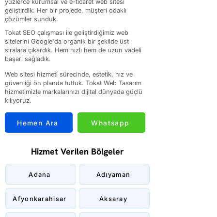
yüzlerce kurumsal ve e-ticaret web sitesi
geliştirdik. Her bir projede, müşteri odaklı
çözümler sunduk.
Tokat SEO çalışması ile geliştirdiğimiz web
sitelerini Google'da organik bir şekilde üst
sıralara çıkardık. Hem hızlı hem de uzun vadeli
başarı sağladık.
Web sitesi hizmeti sürecinde, estetik, hız ve
güvenliği ön planda tuttuk. Tokat Web Tasarım
hizmetimizle markalarınızı dijital dünyada güçlü
kılıyoruz.
Hemen Ara
Whatsapp
Hizmet Verilen Bölgeler
Adana
Adıyaman
Afyonkarahisar
Aksaray