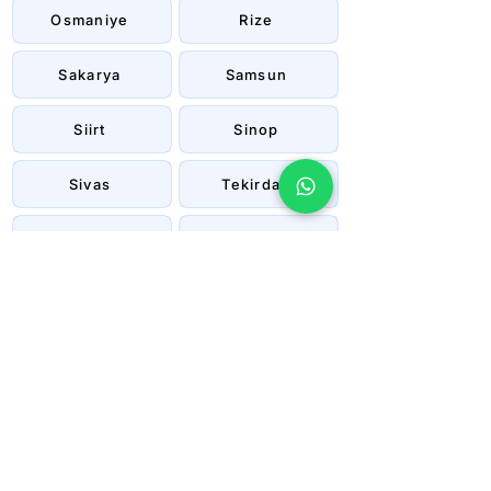
Osmaniye
Rize
Sakarya
Samsun
Siirt
Sinop
Sivas
Tekirdağ
Tokat
Trabzon
Tunceli
Uşak
Van
Yalova
Yozgat
Zonguldak
Çanakkale
Çankırı