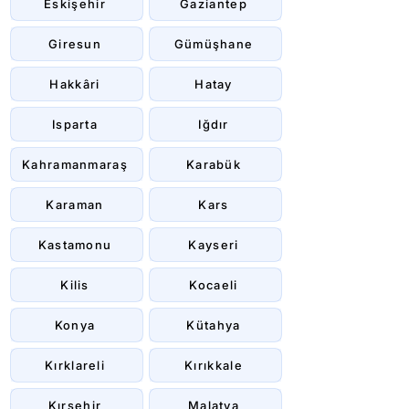
Eskişehir
Gaziantep
Giresun
Gümüşhane
Hakkâri
Hatay
Isparta
Iğdır
Kahramanmaraş
Karabük
Karaman
Kars
Kastamonu
Kayseri
Kilis
Kocaeli
Konya
Kütahya
Kırklareli
Kırıkkale
Kırşehir
Malatya