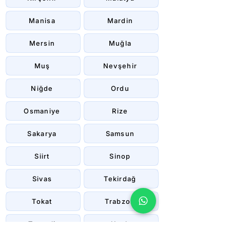
Manisa
Mardin
Mersin
Muğla
Muş
Nevşehir
Niğde
Ordu
Osmaniye
Rize
Sakarya
Samsun
Siirt
Sinop
Sivas
Tekirdağ
Tokat
Trabzon
Tunceli
Uşak