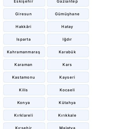
Eskişehir
Gaziantep
Giresun
Gümüşhane
Hakkâri
Hatay
Isparta
Iğdır
Kahramanmaraş
Karabük
Karaman
Kars
Kastamonu
Kayseri
Kilis
Kocaeli
Konya
Kütahya
Kırklareli
Kırıkkale
Kırşehir
Malatya