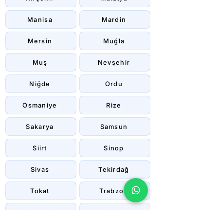
Manisa
Mardin
Mersin
Muğla
Muş
Nevşehir
Niğde
Ordu
Osmaniye
Rize
Sakarya
Samsun
Siirt
Sinop
Sivas
Tekirdağ
Tokat
Trabzon
Tunceli
Uşak