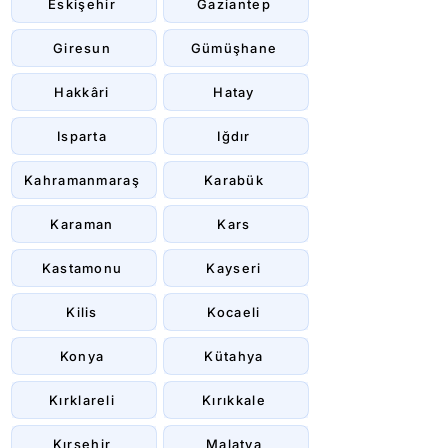
Eskişehir
Gaziantep
Giresun
Gümüşhane
Hakkâri
Hatay
Isparta
Iğdır
Kahramanmaraş
Karabük
Karaman
Kars
Kastamonu
Kayseri
Kilis
Kocaeli
Konya
Kütahya
Kırklareli
Kırıkkale
Kırşehir
Malatya