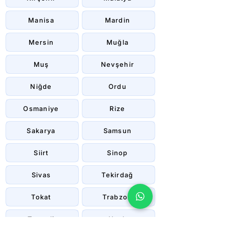
Manisa
Mardin
Mersin
Muğla
Muş
Nevşehir
Niğde
Ordu
Osmaniye
Rize
Sakarya
Samsun
Siirt
Sinop
Sivas
Tekirdağ
Tokat
Trabzon
Tunceli
Uşak