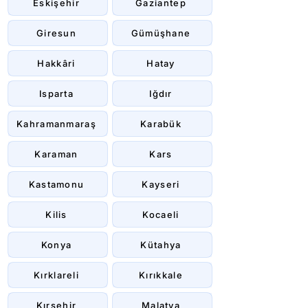
Eskişehir
Gaziantep
Giresun
Gümüşhane
Hakkâri
Hatay
Isparta
Iğdır
Kahramanmaraş
Karabük
Karaman
Kars
Kastamonu
Kayseri
Kilis
Kocaeli
Konya
Kütahya
Kırklareli
Kırıkkale
Kırşehir
Malatya