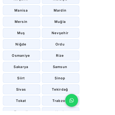
Manisa
Mardin
Mersin
Muğla
Muş
Nevşehir
Niğde
Ordu
Osmaniye
Rize
Sakarya
Samsun
Siirt
Sinop
Sivas
Tekirdağ
Tokat
Trabzon
Tunceli
Uşak