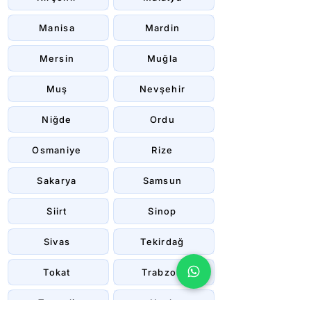
Manisa
Mardin
Mersin
Muğla
Muş
Nevşehir
Niğde
Ordu
Osmaniye
Rize
Sakarya
Samsun
Siirt
Sinop
Sivas
Tekirdağ
Tokat
Trabzon
Tunceli
Uşak