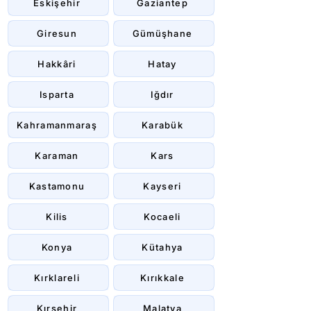
Eskişehir
Gaziantep
Giresun
Gümüşhane
Hakkâri
Hatay
Isparta
Iğdır
Kahramanmaraş
Karabük
Karaman
Kars
Kastamonu
Kayseri
Kilis
Kocaeli
Konya
Kütahya
Kırklareli
Kırıkkale
Kırşehir
Malatya