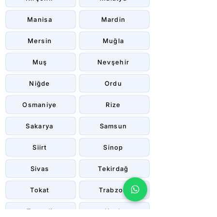
Manisa
Mardin
Mersin
Muğla
Muş
Nevşehir
Niğde
Ordu
Osmaniye
Rize
Sakarya
Samsun
Siirt
Sinop
Sivas
Tekirdağ
Tokat
Trabzon
Tunceli
Uşak