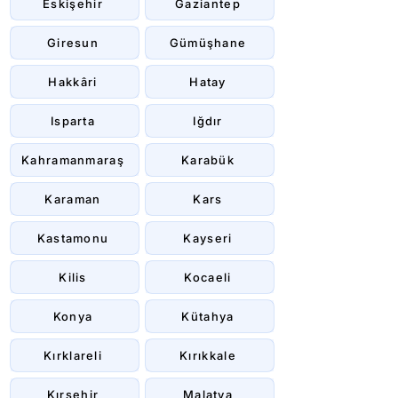
Eskişehir
Gaziantep
Giresun
Gümüşhane
Hakkâri
Hatay
Isparta
Iğdır
Kahramanmaraş
Karabük
Karaman
Kars
Kastamonu
Kayseri
Kilis
Kocaeli
Konya
Kütahya
Kırklareli
Kırıkkale
Kırşehir
Malatya