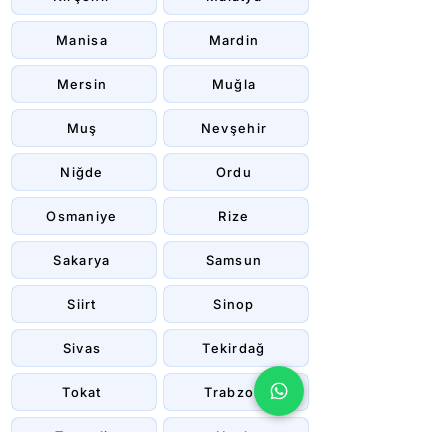
Manisa
Mardin
Mersin
Muğla
Muş
Nevşehir
Niğde
Ordu
Osmaniye
Rize
Sakarya
Samsun
Siirt
Sinop
Sivas
Tekirdağ
Tokat
Trabzon
Tunceli
Uşak