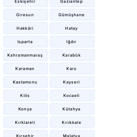
Eskişehir
Gaziantep
Giresun
Gümüşhane
Hakkâri
Hatay
Isparta
Iğdır
Kahramanmaraş
Karabük
Karaman
Kars
Kastamonu
Kayseri
Kilis
Kocaeli
Konya
Kütahya
Kırklareli
Kırıkkale
Kırşehir
Malatya