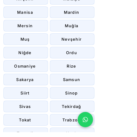
Manisa
Mardin
Mersin
Muğla
Muş
Nevşehir
Niğde
Ordu
Osmaniye
Rize
Sakarya
Samsun
Siirt
Sinop
Sivas
Tekirdağ
Tokat
Trabzon
Tunceli
Uşak