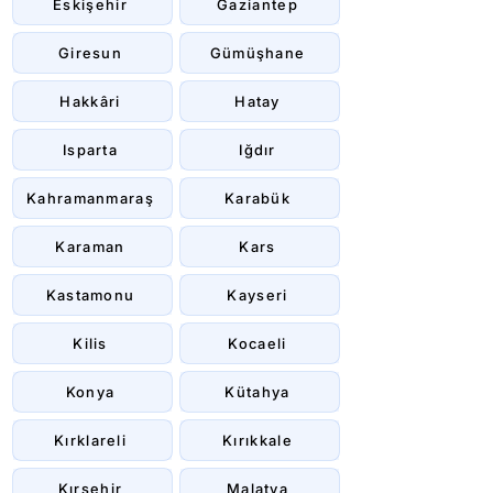
Eskişehir
Gaziantep
Giresun
Gümüşhane
Hakkâri
Hatay
Isparta
Iğdır
Kahramanmaraş
Karabük
Karaman
Kars
Kastamonu
Kayseri
Kilis
Kocaeli
Konya
Kütahya
Kırklareli
Kırıkkale
Kırşehir
Malatya