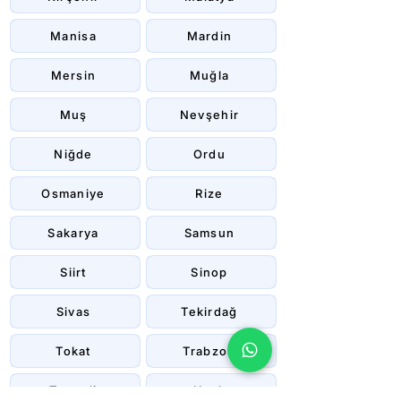
Manisa
Mardin
Mersin
Muğla
Muş
Nevşehir
Niğde
Ordu
Osmaniye
Rize
Sakarya
Samsun
Siirt
Sinop
Sivas
Tekirdağ
Tokat
Trabzon
Tunceli
Uşak