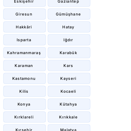
Eskişehir
Gaziantep
Giresun
Gümüşhane
Hakkâri
Hatay
Isparta
Iğdır
Kahramanmaraş
Karabük
Karaman
Kars
Kastamonu
Kayseri
Kilis
Kocaeli
Konya
Kütahya
Kırklareli
Kırıkkale
Kırşehir
Malatya