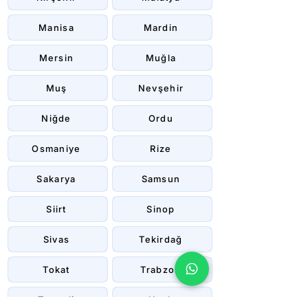
Manisa
Mardin
Mersin
Muğla
Muş
Nevşehir
Niğde
Ordu
Osmaniye
Rize
Sakarya
Samsun
Siirt
Sinop
Sivas
Tekirdağ
Tokat
Trabzon
Tunceli
Uşak