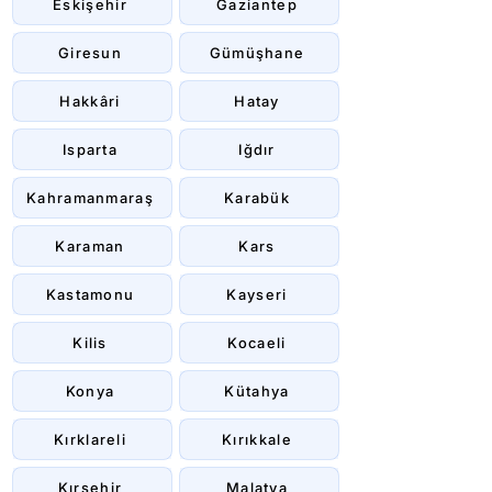
Eskişehir
Gaziantep
Giresun
Gümüşhane
Hakkâri
Hatay
Isparta
Iğdır
Kahramanmaraş
Karabük
Karaman
Kars
Kastamonu
Kayseri
Kilis
Kocaeli
Konya
Kütahya
Kırklareli
Kırıkkale
Kırşehir
Malatya