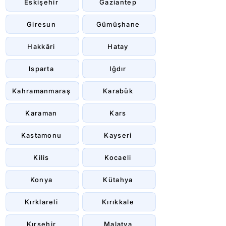
Eskişehir
Gaziantep
Giresun
Gümüşhane
Hakkâri
Hatay
Isparta
Iğdır
Kahramanmaraş
Karabük
Karaman
Kars
Kastamonu
Kayseri
Kilis
Kocaeli
Konya
Kütahya
Kırklareli
Kırıkkale
Kırşehir
Malatya