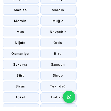
Manisa
Mardin
Mersin
Muğla
Muş
Nevşehir
Niğde
Ordu
Osmaniye
Rize
Sakarya
Samsun
Siirt
Sinop
Sivas
Tekirdağ
Tokat
Trabzon
Tunceli
Uşak