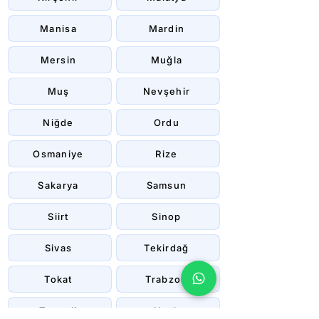
Manisa
Mardin
Mersin
Muğla
Muş
Nevşehir
Niğde
Ordu
Osmaniye
Rize
Sakarya
Samsun
Siirt
Sinop
Sivas
Tekirdağ
Tokat
Trabzon
Tunceli
Uşak