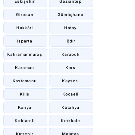
Eskişehir
Gaziantep
Giresun
Gümüşhane
Hakkâri
Hatay
Isparta
Iğdır
Kahramanmaraş
Karabük
Karaman
Kars
Kastamonu
Kayseri
Kilis
Kocaeli
Konya
Kütahya
Kırklareli
Kırıkkale
Kırşehir
Malatya