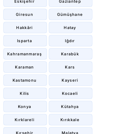
Eskişehir
Gaziantep
Giresun
Gümüşhane
Hakkâri
Hatay
Isparta
Iğdır
Kahramanmaraş
Karabük
Karaman
Kars
Kastamonu
Kayseri
Kilis
Kocaeli
Konya
Kütahya
Kırklareli
Kırıkkale
Kırşehir
Malatya