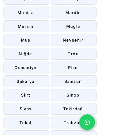
Manisa
Mardin
Mersin
Muğla
Muş
Nevşehir
Niğde
Ordu
Osmaniye
Rize
Sakarya
Samsun
Siirt
Sinop
Sivas
Tekirdağ
Tokat
Trabzon
Tunceli
Uşak