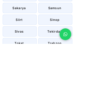
Sakarya
Samsun
Siirt
Sinop
Sivas
Tekirdağ
Tokat
Trabzon
Tunceli
Uşak
Van
Yalova
Yozgat
Zonguldak
Çanakkale
Çankırı
Çorum
İstanbul