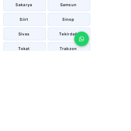
Sakarya
Samsun
Siirt
Sinop
Sivas
Tekirdağ
Tokat
Trabzon
Tunceli
Uşak
Van
Yalova
Yozgat
Zonguldak
Çanakkale
Çankırı
Çorum
İstanbul