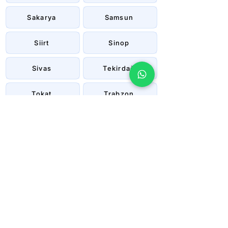
Sakarya
Samsun
Siirt
Sinop
Sivas
Tekirdağ
Tokat
Trabzon
Tunceli
Uşak
Van
Yalova
Yozgat
Zonguldak
Çanakkale
Çankırı
Çorum
İstanbul