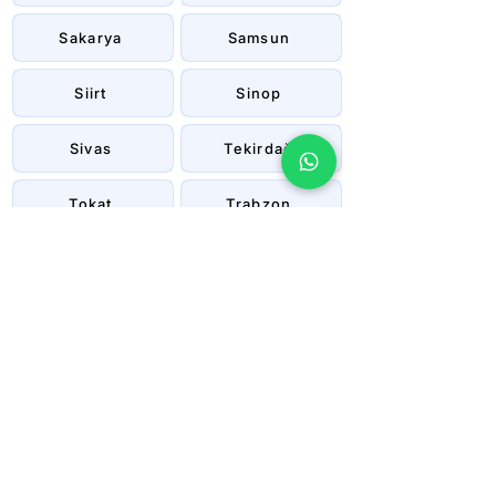
Sakarya
Samsun
Siirt
Sinop
Sivas
Tekirdağ
Tokat
Trabzon
Tunceli
Uşak
Van
Yalova
Yozgat
Zonguldak
Çanakkale
Çankırı
Çorum
İstanbul