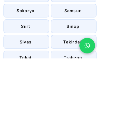
Sakarya
Samsun
Siirt
Sinop
Sivas
Tekirdağ
Tokat
Trabzon
Tunceli
Uşak
Van
Yalova
Yozgat
Zonguldak
Çanakkale
Çankırı
Çorum
İstanbul