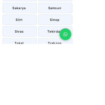
Sakarya
Samsun
Siirt
Sinop
Sivas
Tekirdağ
Tokat
Trabzon
Tunceli
Uşak
Van
Yalova
Yozgat
Zonguldak
Çanakkale
Çankırı
Çorum
İstanbul