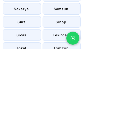
Sakarya
Samsun
Siirt
Sinop
Sivas
Tekirdağ
Tokat
Trabzon
Tunceli
Uşak
Van
Yalova
Yozgat
Zonguldak
Çanakkale
Çankırı
Çorum
İstanbul