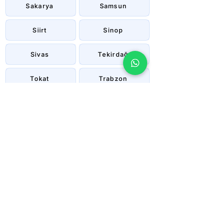
Sakarya
Samsun
Siirt
Sinop
Sivas
Tekirdağ
Tokat
Trabzon
Tunceli
Uşak
Van
Yalova
Yozgat
Zonguldak
Çanakkale
Çankırı
Çorum
İstanbul