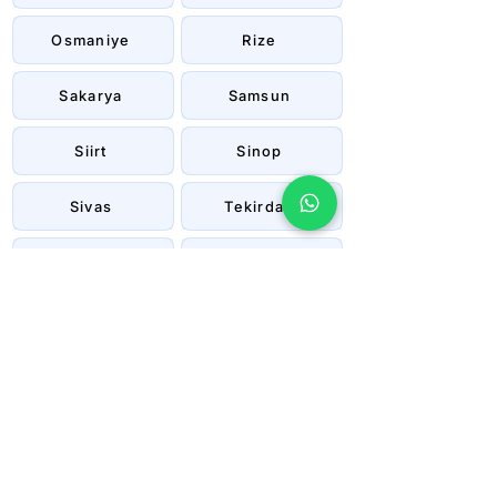
Osmaniye
Rize
Sakarya
Samsun
Siirt
Sinop
Sivas
Tekirdağ
Tokat
Trabzon
Tunceli
Uşak
Van
Yalova
Yozgat
Zonguldak
Çanakkale
Çankırı