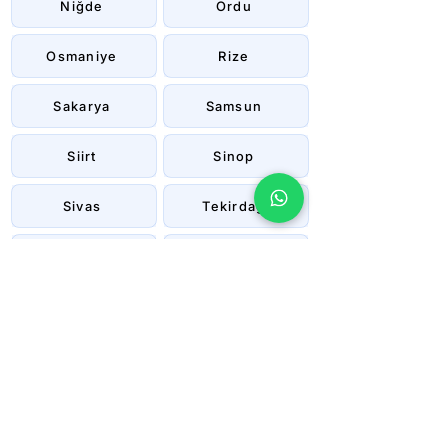
Niğde
Ordu
Osmaniye
Rize
Sakarya
Samsun
Siirt
Sinop
Sivas
Tekirdağ
Tokat
Trabzon
Tunceli
Uşak
Van
Yalova
Yozgat
Zonguldak