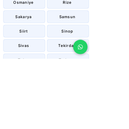
Osmaniye
Rize
Sakarya
Samsun
Siirt
Sinop
Sivas
Tekirdağ
Tokat
Trabzon
Tunceli
Uşak
Van
Yalova
Yozgat
Zonguldak
Çanakkale
Çankırı