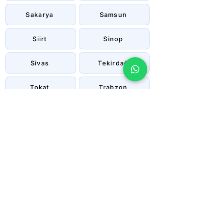
Sakarya
Samsun
Siirt
Sinop
Sivas
Tekirdağ
Tokat
Trabzon
Tunceli
Uşak
Van
Yalova
Yozgat
Zonguldak
Çanakkale
Çankırı
Çorum
İstanbul