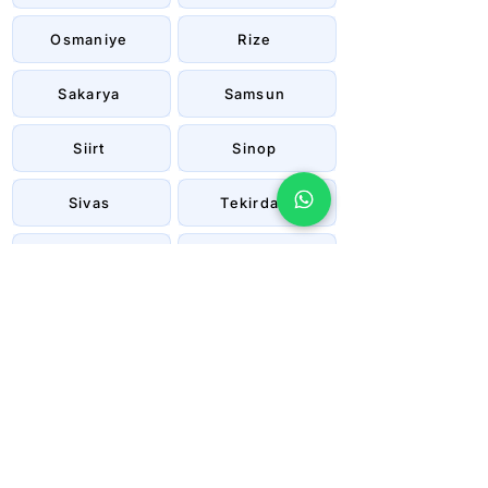
Osmaniye
Rize
Sakarya
Samsun
Siirt
Sinop
Sivas
Tekirdağ
Tokat
Trabzon
Tunceli
Uşak
Van
Yalova
Yozgat
Zonguldak
Çanakkale
Çankırı