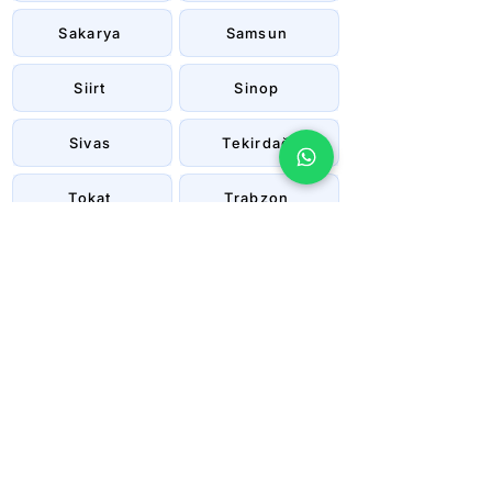
Sakarya
Samsun
Siirt
Sinop
Sivas
Tekirdağ
Tokat
Trabzon
Tunceli
Uşak
Van
Yalova
Yozgat
Zonguldak
Çanakkale
Çankırı
Çorum
İstanbul