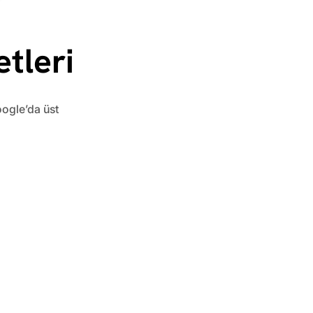
tleri
oogle’da üst