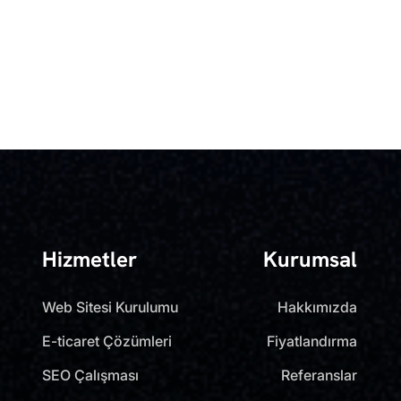
Hizmetler
Kurumsal
Web Sitesi Kurulumu
Hakkımızda
E-ticaret Çözümleri
Fiyatlandırma
SEO Çalışması
Referanslar