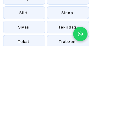
Siirt
Sinop
Sivas
Tekirdağ
Tokat
Trabzon
Tunceli
Uşak
Van
Yalova
Yozgat
Zonguldak
Çanakkale
Çankırı
Çorum
İstanbul
İzmir
Şanlıurfa